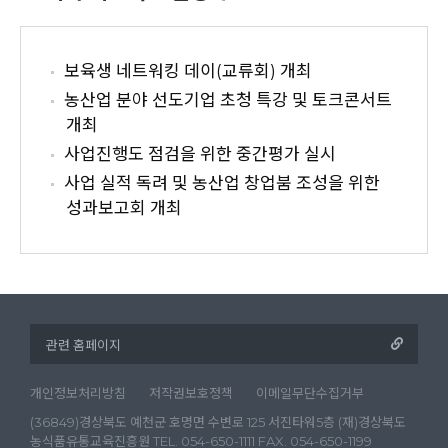
보육생 네트워킹 데이(교류회) 개최
농산업 분야 선도기업 초청 특강 및 토크콘서트
개최
사업진행도 점검을 위한 중간평가 실시
사업 실적 독려 및 농산업 창업붐 조성을 위한
성과보고회 개최
개인정보처리방침
저작권보호정책
이메일무단수집거부
(36849)경상북도 예천군 호명면 수변로 125 서진타워5층 (재)경상북도
농식품유통교육진흥원 TEL. 054-650-1111 FAX. 054-650-1199