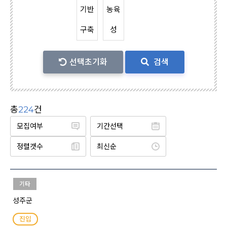
기반
농육
구축
성
선택초기화
검색
총
224
건
기타
성주군
진입