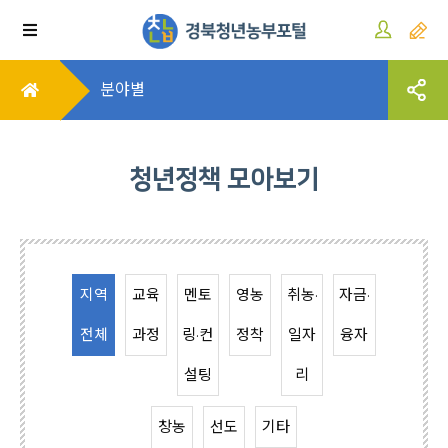
분야별
청년정책 모아보기
지역
교육
멘토
영농
취농·
자금·
전체
과정
링·컨
정착
일자
융자
설팅
리
창농
선도
기타