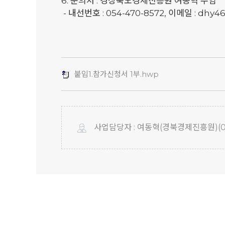
6. 문의처 : 경상북도경제진흥원 여동혁 주임
- 내선번호 : 054-470-8572, 이메일 : dhy4
붙임1.참가신청서 1부.hwp
사업담당자 : 여동혁(경북경제진흥원)(054-