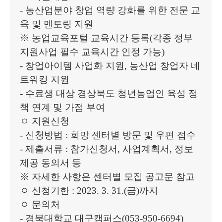
-
농산업분야 창업 역량 강화를 위한 전문 교
육 및 멘토링 지원
※
농업교육포털 교육시간 등록
(
각종 정부
지원사업 필수 교육시간 인정 가능
)
-
창업아이템 사업화 지원
,
농산업 창업자 네
트워킹 지원
-
수료생 대상 경상북도 청년농업인 육성 정
책 연계 및 가점 부여
ㅇ 지원신청
-
신청방법
:
희망 센터별 방문 및 우편 접수
-
제출서류
:
참가신청서
,
사업계획서
,
정보
제공 동의서 등
※
자세한 사항은 센터별 모집 공고문 참고
ㅇ 신청기한
: 2023. 3. 31.(
금
)
까지
ㅇ 문의처
-
경북대학교 대구캠퍼스
(053-950-6694)