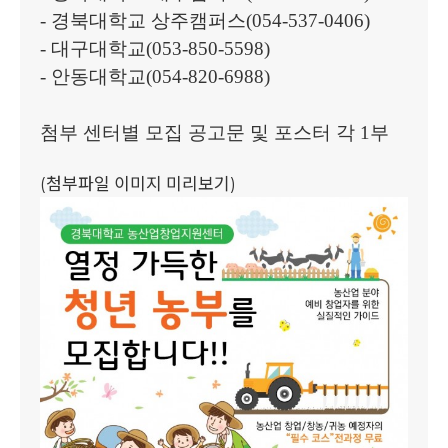
-
경북대학교 상주캠퍼스
(054-537-0406)
-
대구대학교
(053-850-5598)
-
안동대학교
(054-820-6988)
첨부 센터별 모집 공고문 및 포스터 각
1
부
(첨부파일 이미지 미리보기)