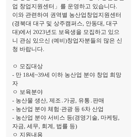
업 창업지원센터
」
를 운영하고 있습니다
.
이와 관련하여 권역별 농산업창업지원센터
(
경북대 대구 및 상주캠퍼스
,
안동대
,
대구
대
)
에서
2023
년도 보육생을 모집하고 있으
니 관심 있으신
(
예비
)
창업자분들의 많은 신
청 바랍니다
.
ㅇ 모집대상
-
만
18
세
~39
세 이하 농산업 분야 창업 희망
자
ㅇ 보육분야
-
농산물 생산
,
제조
․
가공
,
유통
․
판매
-
농산업 분야 체험
·
관광 등
6
차 산업
-
농산업 분야 서비스 등
(
경영기술
,
마케팅
,
자금
,
세무
,
회계
,
법률 등
)
ㅇ 지원내용