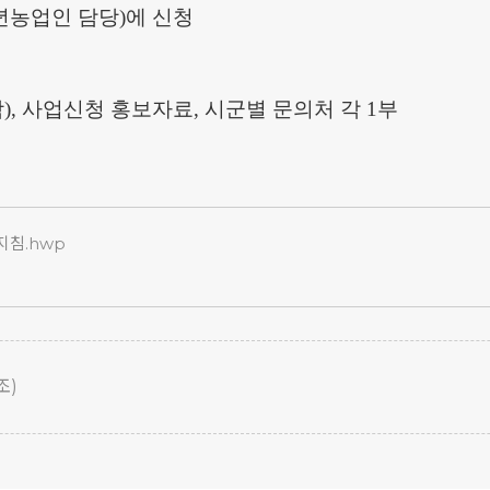
년농업인 담당
)
에 신청
함
),
사업신청 홍보자료
,
시군별 문의처 각
1
부
지침.hwp
조)