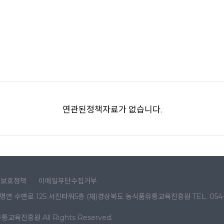
연관된정책자료가 없습니다.
권보호정책
이메일무단수집거부
면 수변로 125 서진타워5층 (재)경상북도 농식품유통교육진흥원 TEL. 054-650-
품유통교육진흥원
All Rights Reserved.