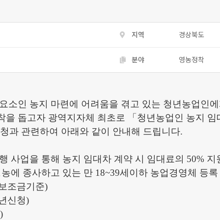
지역
경상북도
분야
영농정착
요소인 농지 마련에 어려움을 겪고 있는 청년농업인
착을 돕고자 광역지자체 최초로
「
청년농업인 농지 임
신청과 관련하여 아래와 같이 안내해 드립니다
.
 사업을 통해 농지 임대차 계약 시 임대료의
50%
지
농에 종사하고 있는 만
18~39
세이하 농업경영체 등록
보조금기준
)
년신청
)
)