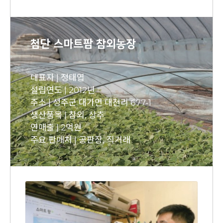
첨단 스마트팜 참외농장
대표자 | 정태엽
설립연도 | 2012년
주소 | 성주군 대가면 대천리 677-1
생산품목 | 참외, 상추
연매출 | 2억원
주요 판매처 | 공판장, 직거래