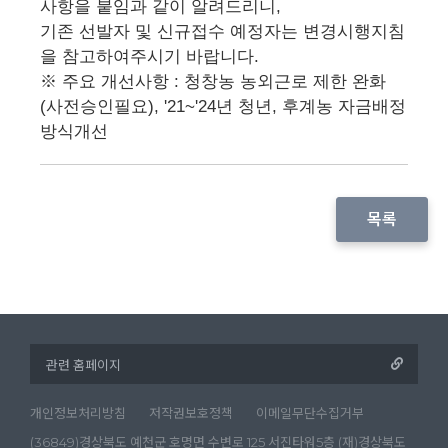
사항을 붙임과 같이 알려드리니,
기존 선발자 및 신규접수 예정자는 변경시행지침
을 참고하여주시기 바랍니다.
※ 주요 개선사항 : 청창농 농외근로 제한 완화
(사전승인필요), '21~'24년 청년, 후계농 자금배정
방식개선
목록
개인정보처리방침
저작권보호정책
이메일무단수집거부
(36849)경상북도 예천군 호명면 수변로 125 서진타워5층 (재)경상북도