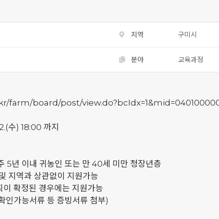
지역
구미시
분야
교육과정
.kr/farm/board/post/view.do?bcIdx=1&mid=04010000
22.(수) 18:00 까지
주 5년 이내 귀농인 또는 만 40세 미만 청장년층
 및 지역과 상관없이 지원가능
획이 확정된 경우에는 지원가능
인가능서류 등 증빙서류 첨부)