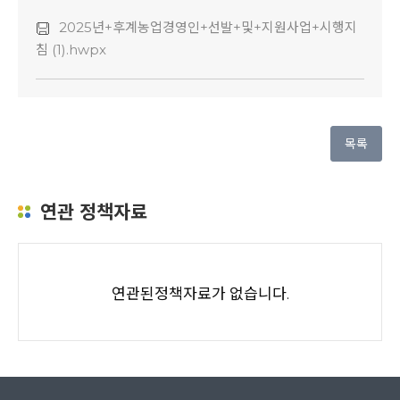
2025년+후계농업경영인+선발+및+지원사업+시행지
침 (1).hwpx
목록
연관 정책자료
연관된정책자료가 없습니다.