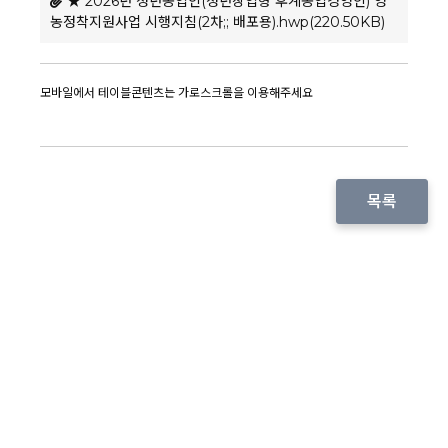
★ 2026년 청년농업인(청년창업형 후계농업경영인) 영
농정착지원사업 시행지침(2차;; 배포용).hwp(220.50KB)
목록