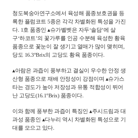
청도복숭아연구소에서 육성해 품종보호권을 등
록한 플럼코트 5종은 각각 차별화된 특성을 가진
다. 1호 품종인 ▴슈가벨벳은 자두‘솔담’에 살
구‘하코트’의 꽃가루를 인공 수분해 육성한 황육
품종으로 꽃눈이 잘 생기고 열매가 많이 맺히며,
당도 16.3°Brix의 고당도 황육 품종이다.
▴아람은 과즙이 풍부하고 결실이 우수한 안정 생
산형 품종으로 재배 안정성이 강점이며 ▴슈가스
타는 경도가 높아 저장성과 유통 적합성이 뛰어
난 고당도(16.1°Brix) 품종이다.
이와 함께 풍부한 과즙이 특징인 ▴주시드림과 대
과성 품종인 ▴다누리 역시 차별화된 특성으로 기
대를 모으고 있다.