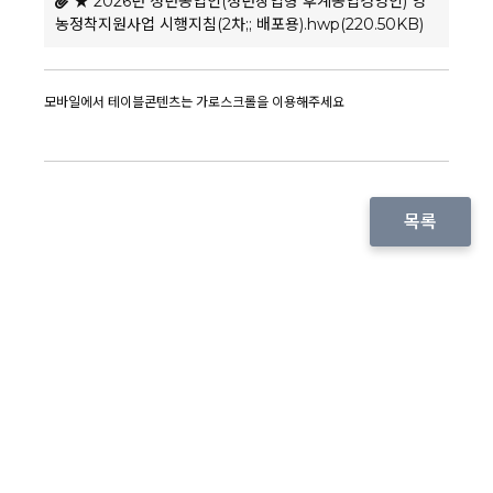
★ 2026년 청년농업인(청년창업형 후계농업경영인) 영
농정착지원사업 시행지침(2차;; 배포용).hwp(220.50KB)
목록