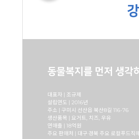
강
동물복지를 먼저 생각
대표자 | 조규제
설립연도 | 2016년
주소 | 구미시 선산읍 북산8길 116-76
생산품목 | 요거트, 치즈, 우유
연매출 | 18억원
주요 판매처 | 대구·경북 주요 로컬푸드직매